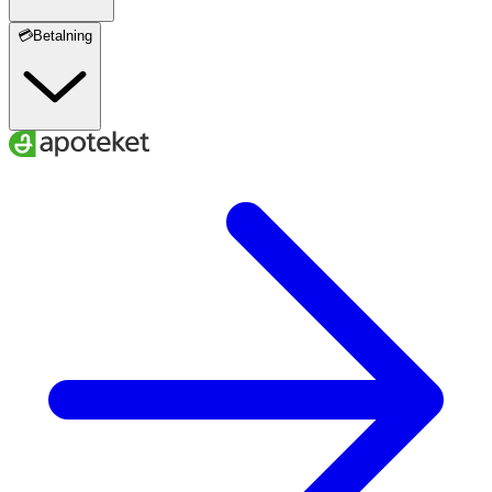
💳Betalning