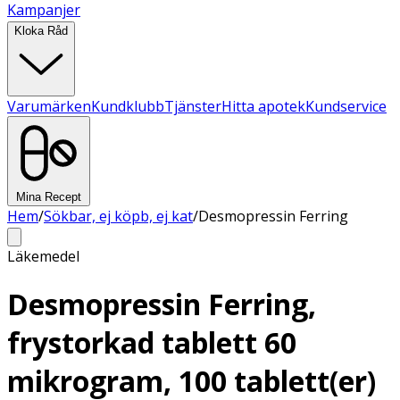
Kampanjer
Kloka Råd
Varumärken
Kundklubb
Tjänster
Hitta apotek
Kundservice
Mina Recept
Hem
/
Sökbar, ej köpb, ej kat
/
Desmopressin Ferring
Läkemedel
Desmopressin Ferring,
frystorkad tablett 60
mikrogram, 100 tablett(er)