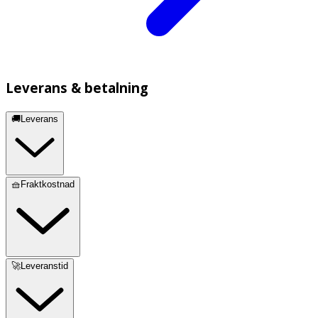
Leverans & betalning
🚚Leverans
🧺Fraktkostnad
🚀Leveranstid