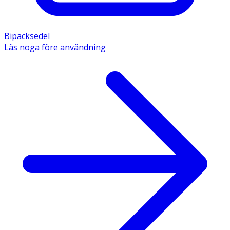
Bipacksedel
Läs noga före användning