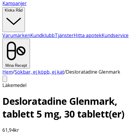
Kampanjer
Kloka Råd
Varumärken
Kundklubb
Tjänster
Hitta apotek
Kundservice
Mina Recept
Hem
/
Sökbar, ej köpb, ej kat
/
Desloratadine Glenmark
Läkemedel
Desloratadine Glenmark,
tablett 5 mg, 30 tablett(er)
61,94
kr