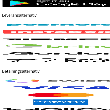
Leveransalternativ
Betalningsalternativ