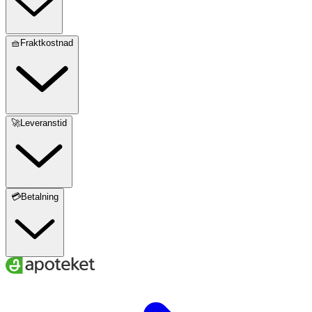
🧺Fraktkostnad
🚀Leveranstid
💳Betalning