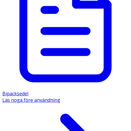
Bipacksedel
Läs noga före användning