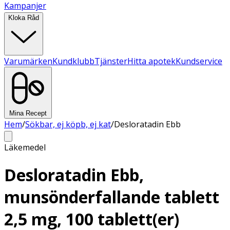
Kampanjer
Kloka Råd
Varumärken
Kundklubb
Tjänster
Hitta apotek
Kundservice
Mina Recept
Hem
/
Sökbar, ej köpb, ej kat
/
Desloratadin Ebb
Läkemedel
Desloratadin Ebb,
munsönderfallande tablett
2,5 mg, 100 tablett(er)