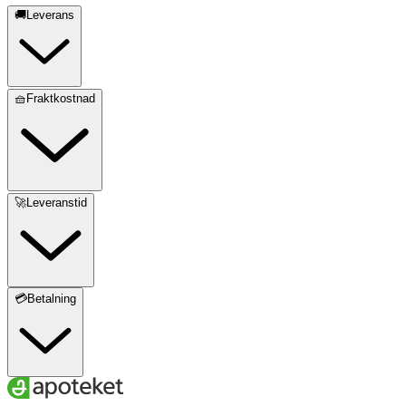
🚚Leverans
🧺Fraktkostnad
🚀Leveranstid
💳Betalning