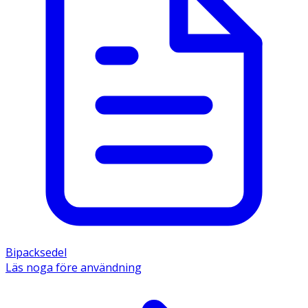
Bipacksedel
Läs noga före användning