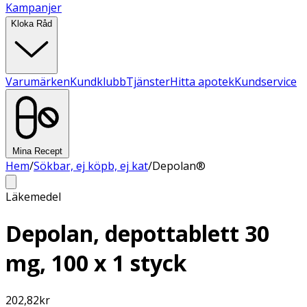
Kampanjer
Kloka Råd
Varumärken
Kundklubb
Tjänster
Hitta apotek
Kundservice
Mina Recept
Hem
/
Sökbar, ej köpb, ej kat
/
Depolan®
Läkemedel
Depolan, depottablett 30
mg, 100 x 1 styck
202,82
kr