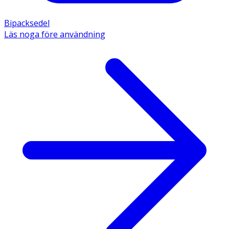
Bipacksedel
Läs noga före användning