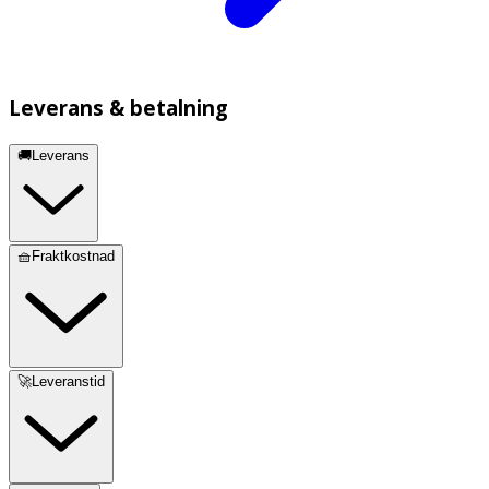
Leverans & betalning
🚚Leverans
🧺Fraktkostnad
🚀Leveranstid