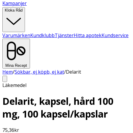
Kampanjer
Kloka Råd
Varumärken
Kundklubb
Tjänster
Hitta apotek
Kundservice
Mina Recept
Hem
/
Sökbar, ej köpb, ej kat
/
Delarit
Läkemedel
Delarit, kapsel, hård 100
mg, 100 kapsel/kapslar
75,36
kr