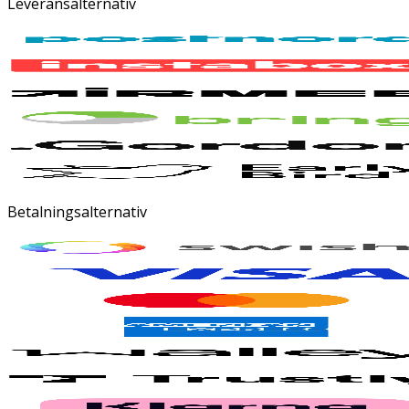
Leveransalternativ
Betalningsalternativ