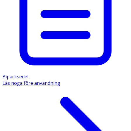
Bipacksedel
Läs noga före användning