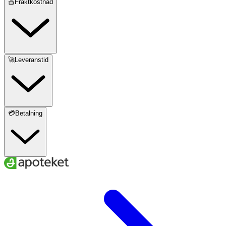
🧺Fraktkostnad
🚀Leveranstid
💳Betalning