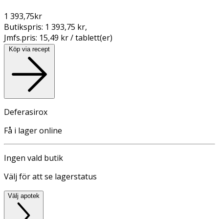
1 393,75
kr
Butikspris:
1 393,75 kr
,
Jmfs.pris:
15,49 kr / tablett(er)
Köp via recept
Deferasirox
Få i lager online
Ingen vald butik
Välj för att se lagerstatus
Välj apotek