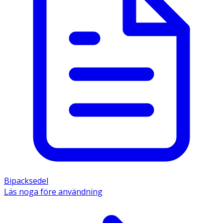
Bipacksedel
Läs noga före användning