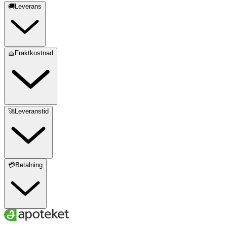
🚚Leverans
🧺Fraktkostnad
🚀Leveranstid
💳Betalning