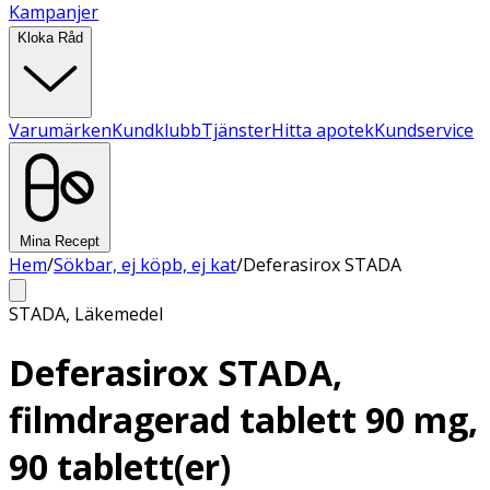
Kampanjer
Kloka Råd
Varumärken
Kundklubb
Tjänster
Hitta apotek
Kundservice
Mina Recept
Hem
/
Sökbar, ej köpb, ej kat
/
Deferasirox STADA
STADA
,
Läkemedel
Deferasirox STADA,
filmdragerad tablett 90 mg,
90 tablett(er)