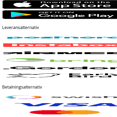
Leveransalternativ
Betalningsalternativ