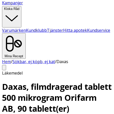
Kampanjer
Kloka Råd
Varumärken
Kundklubb
Tjänster
Hitta apotek
Kundservice
Mina Recept
Hem
/
Sökbar, ej köpb, ej kat
/
Daxas
Läkemedel
Daxas, filmdragerad tablett
500 mikrogram Orifarm
AB, 90 tablett(er)