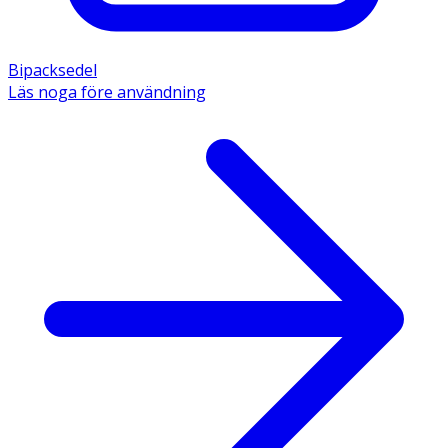
Bipacksedel
Läs noga före användning