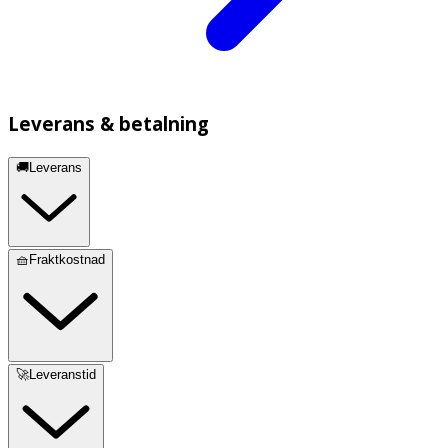
Leverans & betalning
🚚Leverans
🧺Fraktkostnad
🚀Leveranstid