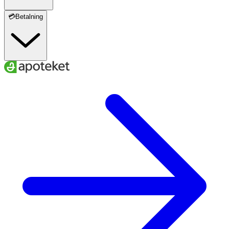
💳Betalning