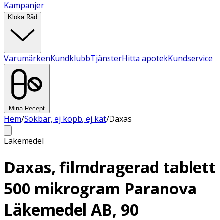
Kampanjer
Kloka Råd
Varumärken
Kundklubb
Tjänster
Hitta apotek
Kundservice
Mina Recept
Hem
/
Sökbar, ej köpb, ej kat
/
Daxas
Läkemedel
Daxas, filmdragerad tablett
500 mikrogram Paranova
Läkemedel AB, 90