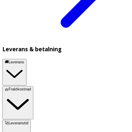
Leverans & betalning
🚚Leverans
🧺Fraktkostnad
🚀Leveranstid