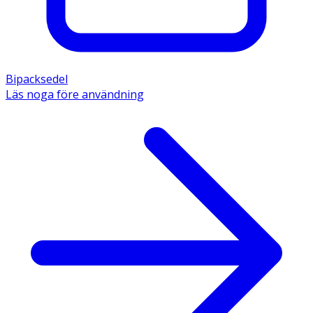
Bipacksedel
Läs noga före användning