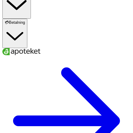
💳Betalning