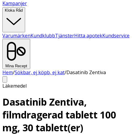
Kampanjer
Kloka Råd
Varumärken
Kundklubb
Tjänster
Hitta apotek
Kundservice
Mina Recept
Hem
/
Sökbar, ej köpb, ej kat
/
Dasatinib Zentiva
Läkemedel
Dasatinib Zentiva,
filmdragerad tablett 100
mg, 30 tablett(er)