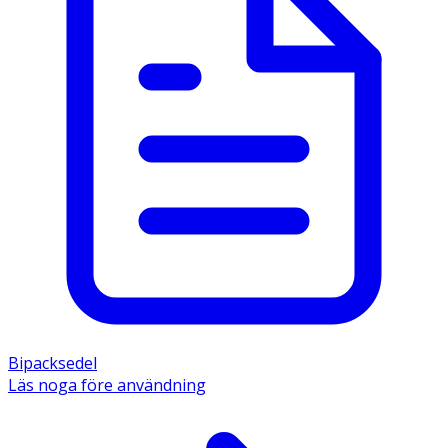
Bipacksedel
Läs noga före användning