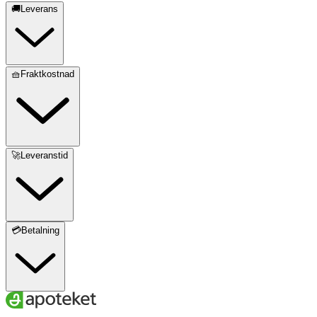
🚚Leverans
🧺Fraktkostnad
🚀Leveranstid
💳Betalning