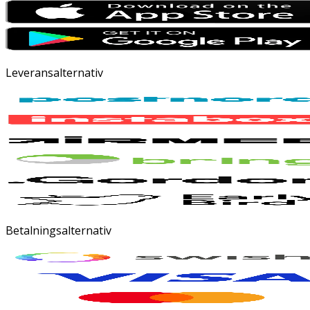
Leveransalternativ
Betalningsalternativ