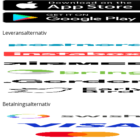
Leveransalternativ
Betalningsalternativ