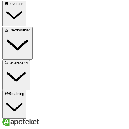
🚚Leverans
🧺Fraktkostnad
🚀Leveranstid
💳Betalning