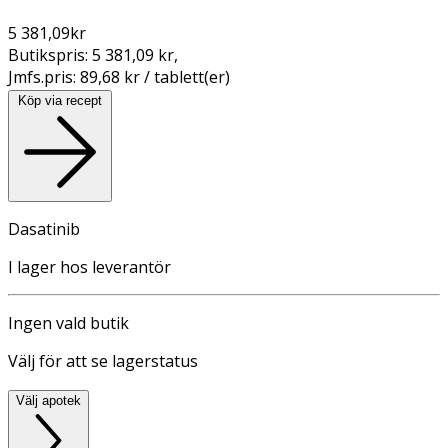
5 381,09
kr
Butikspris:
5 381,09 kr
,
Jmfs.pris:
89,68 kr / tablett(er)
Köp via recept
Dasatinib
I lager hos leverantör
Ingen vald butik
Välj för att se lagerstatus
Välj apotek