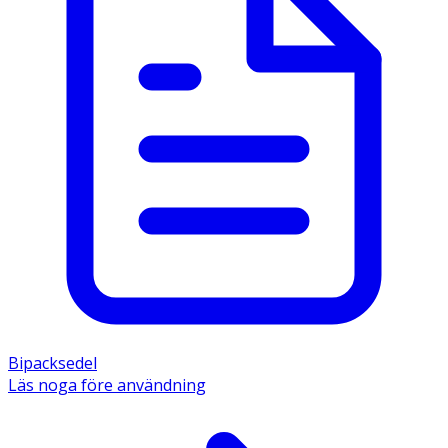
Bipacksedel
Läs noga före användning