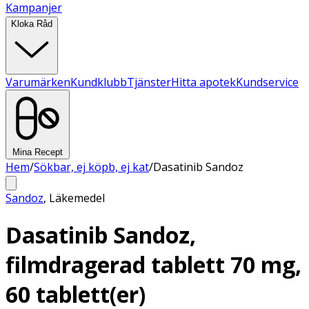
Kampanjer
Kloka Råd
Varumärken
Kundklubb
Tjänster
Hitta apotek
Kundservice
Mina Recept
Hem
/
Sökbar, ej köpb, ej kat
/
Dasatinib Sandoz
Sandoz
,
Läkemedel
Dasatinib Sandoz,
filmdragerad tablett 70 mg,
60 tablett(er)