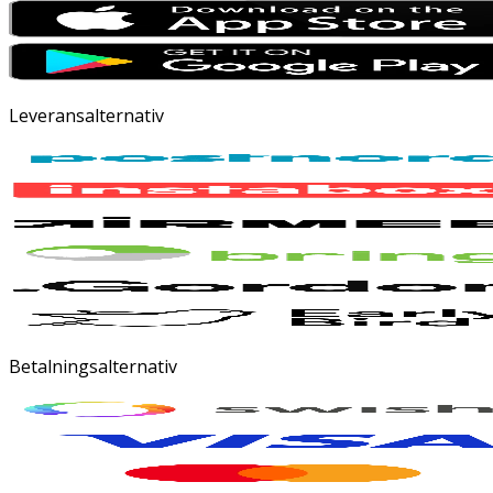
Leveransalternativ
Betalningsalternativ