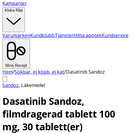
Kampanjer
Kloka Råd
Varumärken
Kundklubb
Tjänster
Hitta apotek
Kundservice
Mina Recept
Hem
/
Sökbar, ej köpb, ej kat
/
Dasatinib Sandoz
Sandoz
,
Läkemedel
Dasatinib Sandoz,
filmdragerad tablett 100
mg, 30 tablett(er)