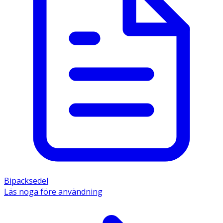
Bipacksedel
Läs noga före användning