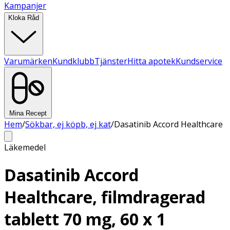
Kampanjer
Kloka Råd
Varumärken
Kundklubb
Tjänster
Hitta apotek
Kundservice
Mina Recept
Hem
/
Sökbar, ej köpb, ej kat
/
Dasatinib Accord Healthcare
Läkemedel
Dasatinib Accord
Healthcare, filmdragerad
tablett 70 mg, 60 x 1