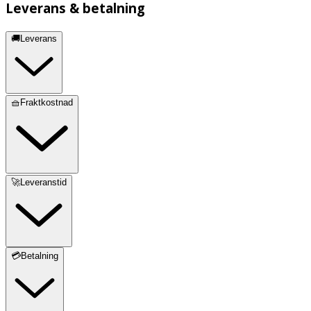
Leverans & betalning
🚚Leverans
🧺Fraktkostnad
🚀Leveranstid
💳Betalning