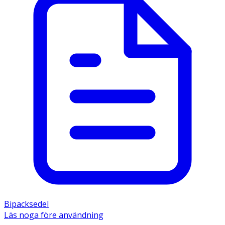
Bipacksedel
Läs noga före användning