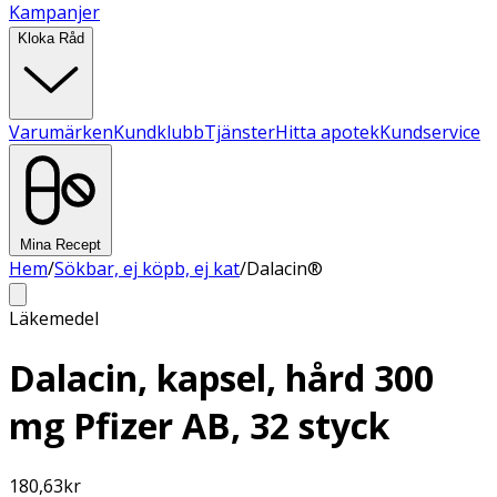
Kampanjer
Kloka Råd
Varumärken
Kundklubb
Tjänster
Hitta apotek
Kundservice
Mina Recept
Hem
/
Sökbar, ej köpb, ej kat
/
Dalacin®
Läkemedel
Dalacin, kapsel, hård 300
mg Pfizer AB, 32 styck
180,63
kr