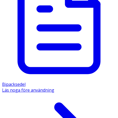
Bipacksedel
Läs noga före användning