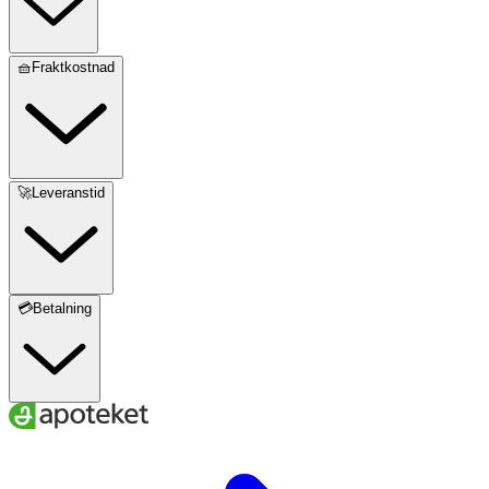
🧺Fraktkostnad
🚀Leveranstid
💳Betalning