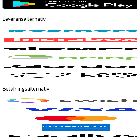
Leveransalternativ
Betalningsalternativ