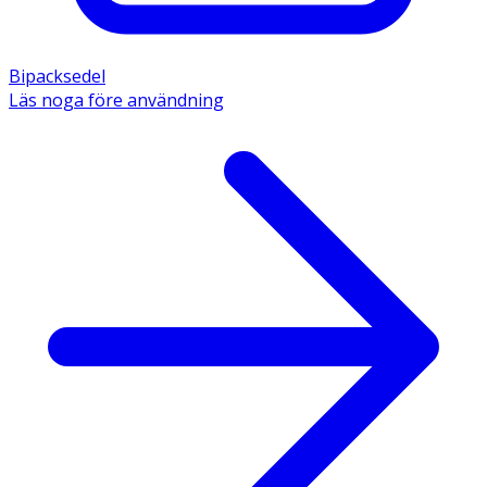
Bipacksedel
Läs noga före användning