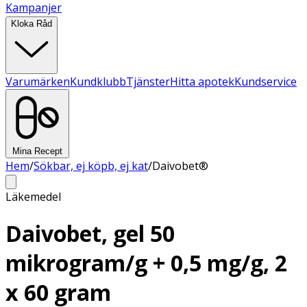
Kampanjer
Kloka Råd
Varumärken
Kundklubb
Tjänster
Hitta apotek
Kundservice
Mina Recept
Hem
/
Sökbar, ej köpb, ej kat
/
Daivobet®
Läkemedel
Daivobet, gel 50
mikrogram/g + 0,5 mg/g, 2
x 60 gram