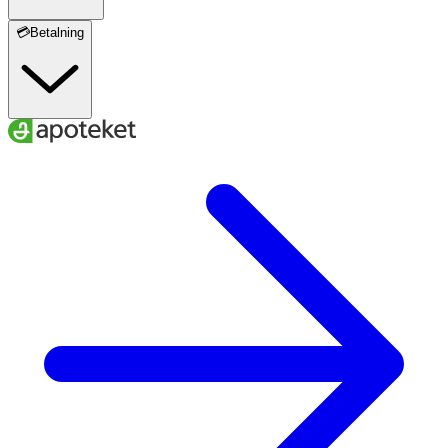
💳Betalning