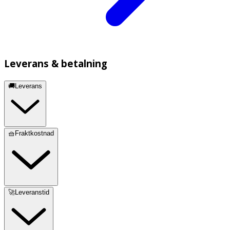
Leverans & betalning
🚚Leverans
🧺Fraktkostnad
🚀Leveranstid