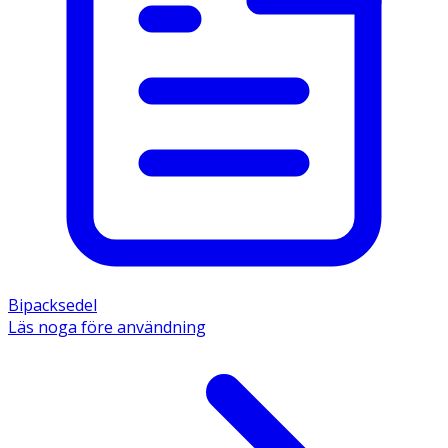
Bipacksedel
Läs noga före användning