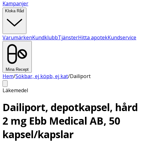
Kampanjer
Kloka Råd
Varumärken
Kundklubb
Tjänster
Hitta apotek
Kundservice
Mina Recept
Hem
/
Sökbar, ej köpb, ej kat
/
Dailiport
Läkemedel
Dailiport, depotkapsel, hård
2 mg Ebb Medical AB, 50
kapsel/kapslar