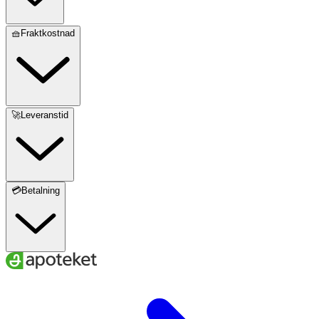
🧺Fraktkostnad
🚀Leveranstid
💳Betalning