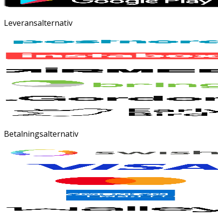
Leveransalternativ
Betalningsalternativ