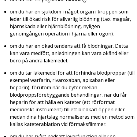
om du har en sjukdom i något organ i kroppen som
leder till ökad risk för allvarlig blödning (t.ex. magsår,
hjärnskada eller hjärnblödning, nyligen
genomgången operation i hjärna eller ögon).
om du har en ökad tendens att få blödningar. Detta
kan vara medfött, anledningen kan vara okänd eller
bero på andra läkemedel.
om du tar läkemedel för att förhindra blodproppar (till
exempel warfarin, rivaroxaban, apixaban eller
heparin), förutom när du byter mellan
blodproppsförebyggande behandlingar, när du får
heparin för att hålla en kateter (ett rörformat
medicinskt instrument) till ett blodkärl öppen eller
medan dina hjärtslag normaliseras med en metod som
kallas kateterablation vid förmaksflimmer.
om du har svårt nedsatt leverfunktion eller en