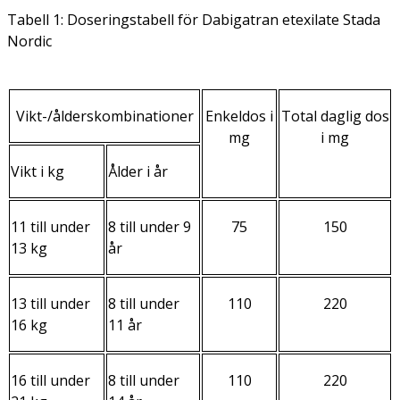
Tabell 1: Doseringstabell för Dabigatran etexilate Stada
Nordic
Vikt-/ålderskombinationer
Enkeldos i
Total daglig dos
mg
i mg
Vikt i kg
Ålder i år
11 till under
8 till under 9
75
150
13 kg
år
13 till under
8 till under
110
220
16 kg
11 år
16 till under
8 till under
110
220