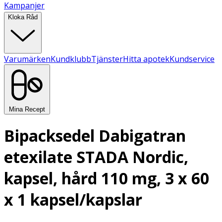
Kampanjer
Kloka Råd
Varumärken
Kundklubb
Tjänster
Hitta apotek
Kundservice
Mina Recept
Bipacksedel Dabigatran
etexilate STADA Nordic,
kapsel, hård 110 mg, 3 x 60
x 1 kapsel/kapslar