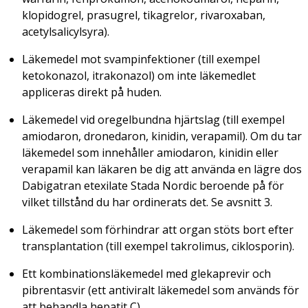
klopidogrel, prasugrel, tikagrelor, rivaroxaban,
acetylsalicylsyra).
Läkemedel mot svampinfektioner (till exempel
ketokonazol, itrakonazol) om inte läkemedlet
appliceras direkt på huden.
Läkemedel vid oregelbundna hjärtslag (till exempel
amiodaron, dronedaron, kinidin, verapamil). Om du tar
läkemedel som innehåller amiodaron, kinidin eller
verapamil kan läkaren be dig att använda en lägre dos
Dabigatran etexilate Stada Nordic beroende på för
vilket tillstånd du har ordinerats det. Se avsnitt 3.
Läkemedel som förhindrar att organ stöts bort efter
transplantation (till exempel takrolimus, ciklosporin).
Ett kombinationsläkemedel med glekaprevir och
pibrentasvir (ett antiviralt läkemedel som används för
att behandla hepatit C).