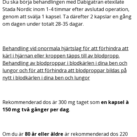
Du ska börja behandlingen med Dabigatran etexilate
Stada Nordic inom 1-4 timmar efter avslutad operation,
genom att svälja 1 kapsel. Ta därefter 2 kapslar en gång
om dagen under totalt 28-35 dagar.
Behandling vid onormala hjärtslag för att förhindra att
kärl i hjärnan eller kroppen täpps till av blodpropp.
Behandling av blodproppar i blodkärlen i dina ben och
lungor och för att förhindra att blodproppar bildas på
nytt i blodkärlen i dina ben och lungor
Rekommenderad dos är 300 mg taget som
en kapsel à
150 mg två gånger per dag
.
Om du är
80 år eller äldre
är rekommenderad dos 220