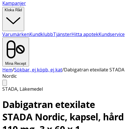
Kampanjer
Kloka Råd
Varumärken
Kundklubb
Tjänster
Hitta apotek
Kundservice
Mina Recept
Hem
/
Sökbar, ej köpb, ej kat
/
Dabigatran etexilate STADA
Nordic
STADA
,
Läkemedel
Dabigatran etexilate
STADA Nordic, kapsel, hård