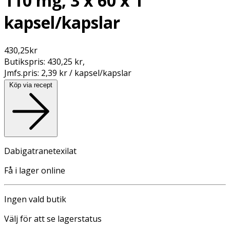
110 mg, 3 x 60 x 1
kapsel/kapslar
430,25
kr
Butikspris:
430,25 kr
,
Jmfs.pris:
2,39 kr / kapsel/kapslar
Köp via recept
Dabigatranetexilat
Få i lager online
Ingen vald butik
Välj för att se lagerstatus