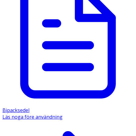
Bipacksedel
Läs noga före användning