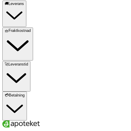
🚚Leverans
🧺Fraktkostnad
🚀Leveranstid
💳Betalning