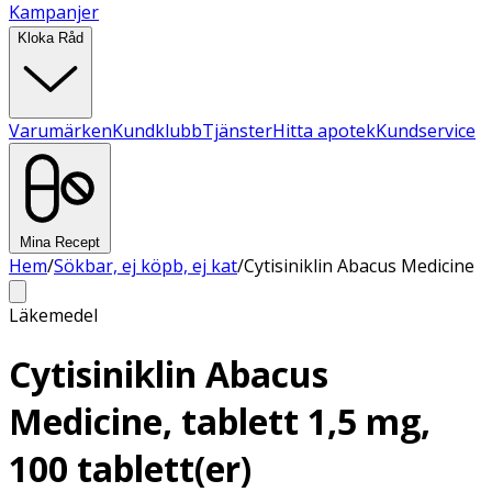
Kampanjer
Kloka Råd
Varumärken
Kundklubb
Tjänster
Hitta apotek
Kundservice
Mina Recept
Hem
/
Sökbar, ej köpb, ej kat
/
Cytisiniklin Abacus Medicine
Läkemedel
Cytisiniklin Abacus
Medicine, tablett 1,5 mg,
100 tablett(er)