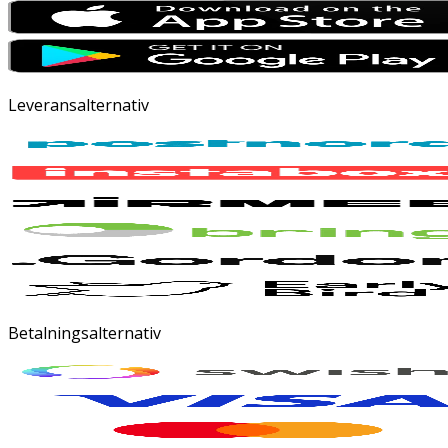
Leveransalternativ
Betalningsalternativ