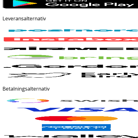
Leveransalternativ
Betalningsalternativ