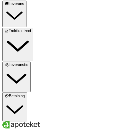
🚚Leverans
🧺Fraktkostnad
🚀Leveranstid
💳Betalning