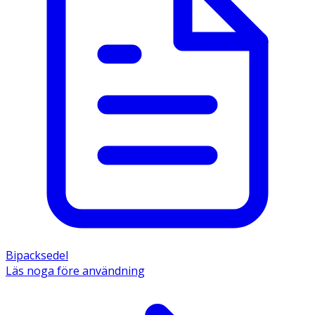
Bipacksedel
Läs noga före användning