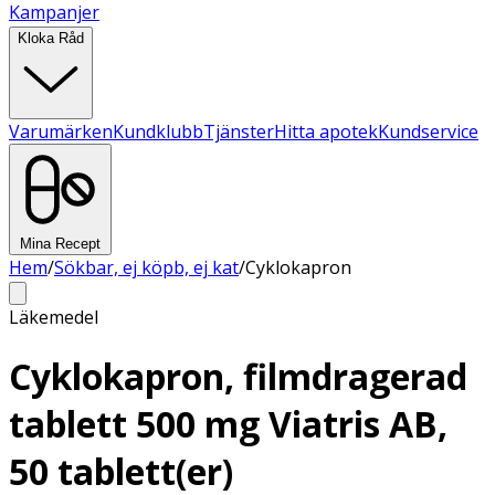
Kampanjer
Kloka Råd
Varumärken
Kundklubb
Tjänster
Hitta apotek
Kundservice
Mina Recept
Hem
/
Sökbar, ej köpb, ej kat
/
Cyklokapron
Läkemedel
Cyklokapron, filmdragerad
tablett 500 mg Viatris AB,
50 tablett(er)