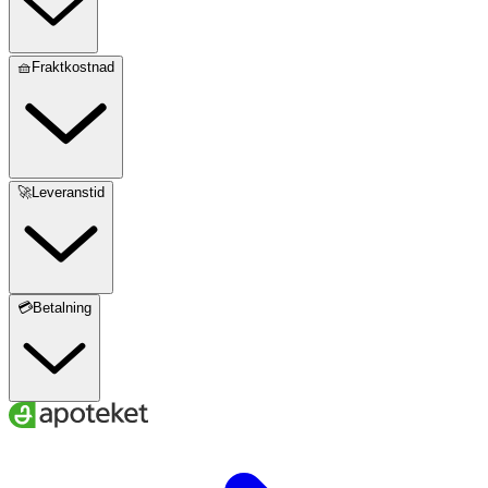
🧺Fraktkostnad
🚀Leveranstid
💳Betalning