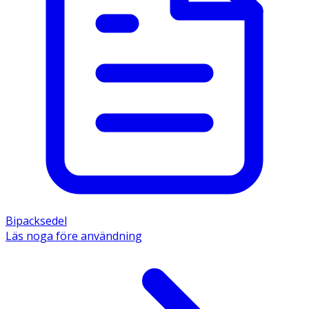
Bipacksedel
Läs noga före användning