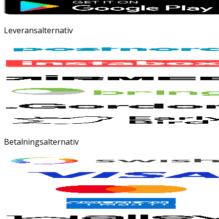
Leveransalternativ
Betalningsalternativ