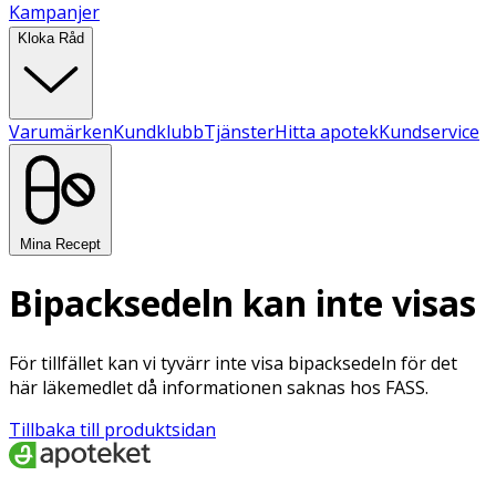
Kampanjer
Kloka Råd
Varumärken
Kundklubb
Tjänster
Hitta apotek
Kundservice
Mina Recept
Bipacksedeln kan inte visas
För tillfället kan vi tyvärr inte visa bipacksedeln för det
här läkemedlet då informationen saknas hos FASS.
Tillbaka till produktsidan