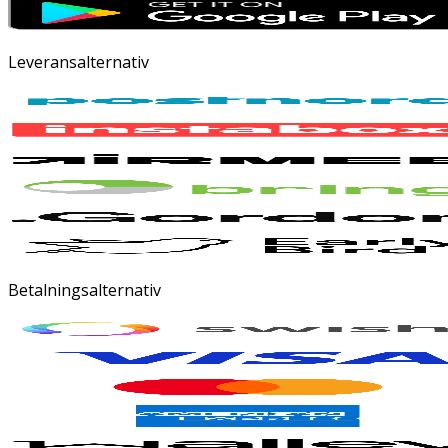
Leveransalternativ
Betalningsalternativ