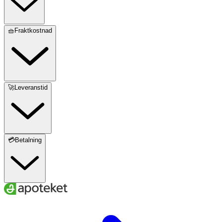
🧺Fraktkostnad
🚀Leveranstid
💳Betalning