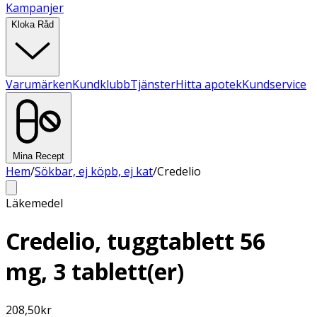
Kampanjer
Kloka Råd
Varumärken
Kundklubb
Tjänster
Hitta apotek
Kundservice
Mina Recept
Hem
/
Sökbar, ej köpb, ej kat
/
Credelio
Läkemedel
Credelio, tuggtablett 56
mg, 3 tablett(er)
208,50
kr