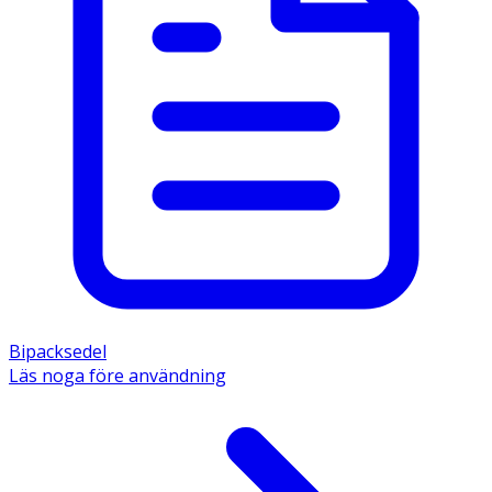
Bipacksedel
Läs noga före användning