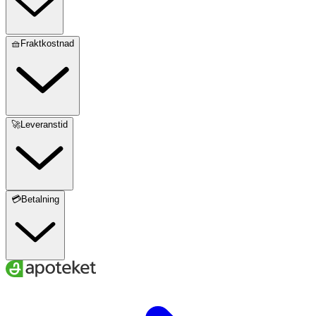
🧺Fraktkostnad
🚀Leveranstid
💳Betalning