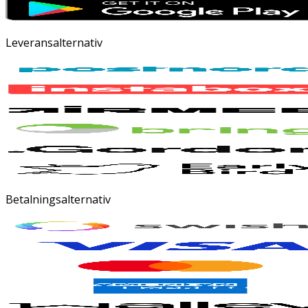
Leveransalternativ
Betalningsalternativ