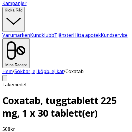
Kampanjer
Kloka Råd
Varumärken
Kundklubb
Tjänster
Hitta apotek
Kundservice
Mina Recept
Hem
/
Sökbar, ej köpb, ej kat
/
Coxatab
Läkemedel
Coxatab, tuggtablett 225
mg, 1 x 30 tablett(er)
508
kr