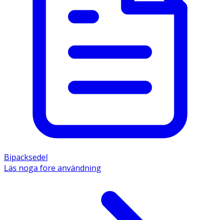
Bipacksedel
Läs noga före användning