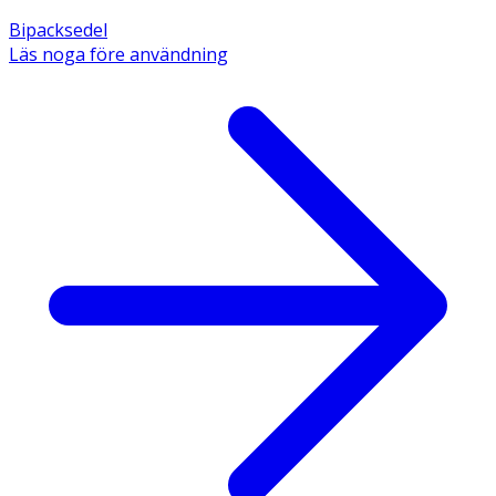
Bipacksedel
Läs noga före användning