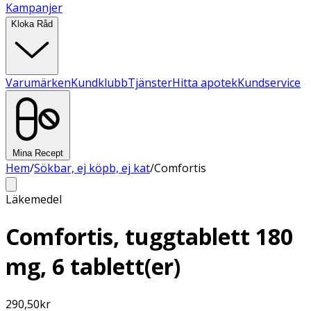
Kampanjer
Kloka Råd
Varumärken
Kundklubb
Tjänster
Hitta apotek
Kundservice
Mina Recept
Hem
/
Sökbar, ej köpb, ej kat
/
Comfortis
Läkemedel
Comfortis, tuggtablett 180
mg, 6 tablett(er)
290,50
kr