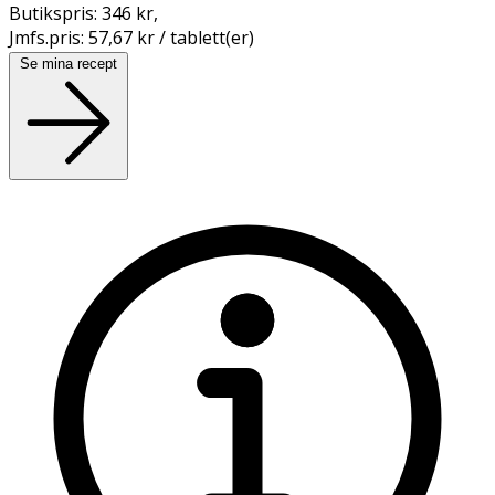
Butikspris:
346 kr
,
Jmfs.pris:
57,67 kr / tablett(er)
Se mina recept