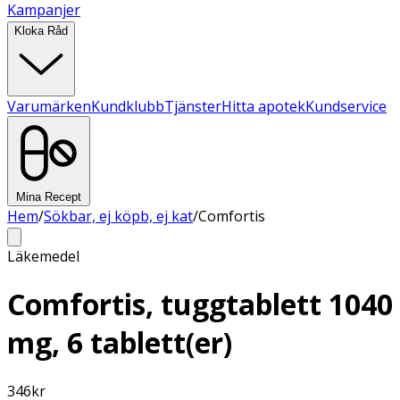
Kampanjer
Kloka Råd
Varumärken
Kundklubb
Tjänster
Hitta apotek
Kundservice
Mina Recept
Hem
/
Sökbar, ej köpb, ej kat
/
Comfortis
Läkemedel
Comfortis, tuggtablett 1040
mg, 6 tablett(er)
346
kr