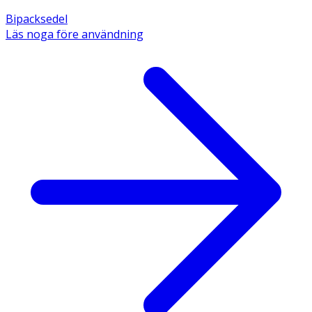
Bipacksedel
Läs noga före användning