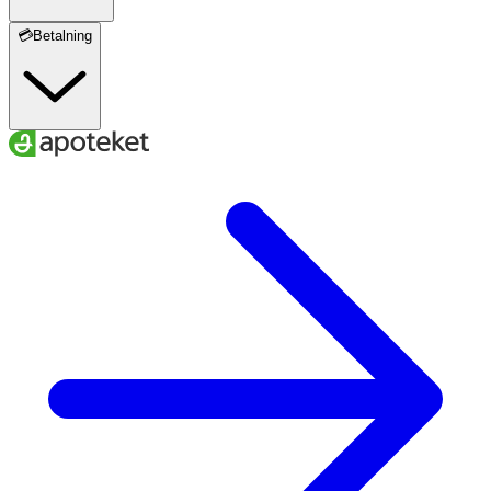
💳Betalning