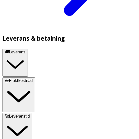
Leverans & betalning
🚚Leverans
🧺Fraktkostnad
🚀Leveranstid