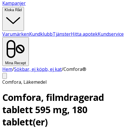
Kampanjer
Kloka Råd
Varumärken
Kundklubb
Tjänster
Hitta apotek
Kundservice
Mina Recept
Hem
/
Sökbar, ej köpb, ej kat
/
Comfora®
Comfora
,
Läkemedel
Comfora, filmdragerad
tablett 595 mg, 180
tablett(er)