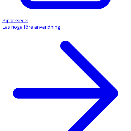
Bipacksedel
Läs noga före användning