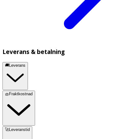
Leverans & betalning
🚚Leverans
🧺Fraktkostnad
🚀Leveranstid