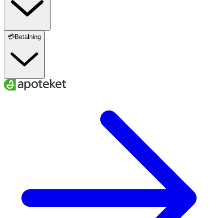
💳Betalning