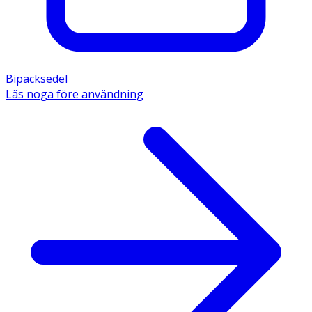
Bipacksedel
Läs noga före användning