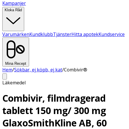
Kampanjer
Kloka Råd
Varumärken
Kundklubb
Tjänster
Hitta apotek
Kundservice
Mina Recept
Hem
/
Sökbar, ej köpb, ej kat
/
Combivir®
Läkemedel
Combivir, filmdragerad
tablett 150 mg/ 300 mg
GlaxoSmithKline AB, 60