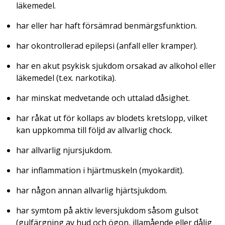
läkemedel.
har eller har haft försämrad benmärgsfunktion.
har okontrollerad epilepsi (anfall eller kramper).
har en akut psykisk sjukdom orsakad av alkohol eller
läkemedel (t.ex. narkotika).
har minskat medvetande och uttalad dåsighet.
har råkat ut för kollaps av blodets kretslopp, vilket
kan uppkomma till följd av allvarlig chock.
har allvarlig njursjukdom.
har inflammation i hjärtmuskeln (myokardit).
har någon annan allvarlig hjärtsjukdom.
har symtom på aktiv leversjukdom såsom gulsot
(gulfärgning av hud och ögon, illamående eller dålig