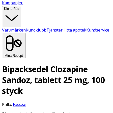
Kampanjer
Kloka Råd
Varumärken
Kundklubb
Tjänster
Hitta apotek
Kundservice
Mina Recept
Bipacksedel Clozapine
Sandoz, tablett 25 mg, 100
styck
Källa:
Fass.se