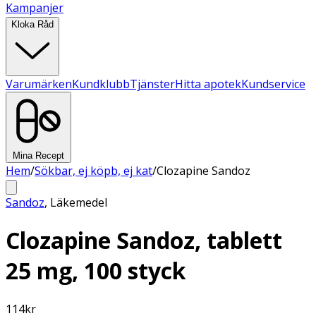
Kampanjer
Kloka Råd
Varumärken
Kundklubb
Tjänster
Hitta apotek
Kundservice
Mina Recept
Hem
/
Sökbar, ej köpb, ej kat
/
Clozapine Sandoz
Sandoz
,
Läkemedel
Clozapine Sandoz, tablett
25 mg, 100 styck
114
kr