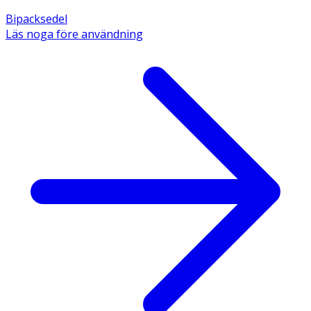
Bipacksedel
Läs noga före användning