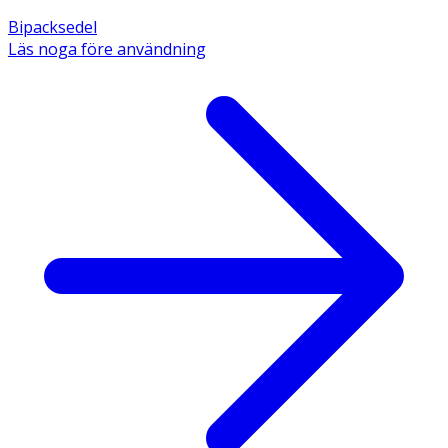
Bipacksedel
Läs noga före användning