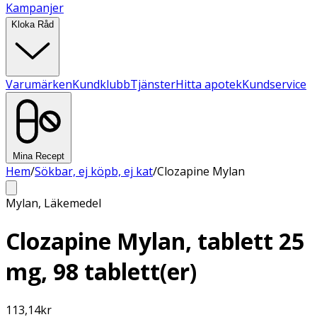
Kampanjer
Kloka Råd
Varumärken
Kundklubb
Tjänster
Hitta apotek
Kundservice
Mina Recept
Hem
/
Sökbar, ej köpb, ej kat
/
Clozapine Mylan
Mylan
,
Läkemedel
Clozapine Mylan, tablett 25
mg, 98 tablett(er)
113,14
kr