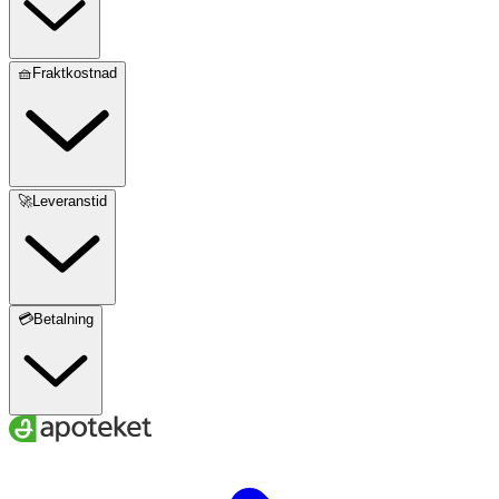
🧺Fraktkostnad
🚀Leveranstid
💳Betalning