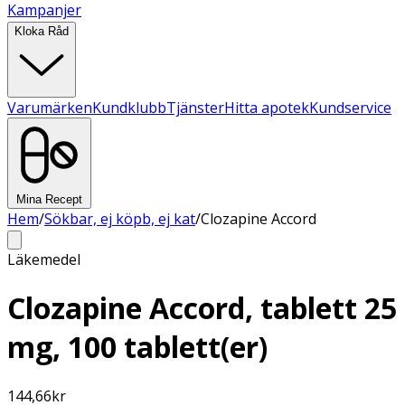
Kampanjer
Kloka Råd
Varumärken
Kundklubb
Tjänster
Hitta apotek
Kundservice
Mina Recept
Hem
/
Sökbar, ej köpb, ej kat
/
Clozapine Accord
Läkemedel
Clozapine Accord, tablett 25
mg, 100 tablett(er)
144,66
kr