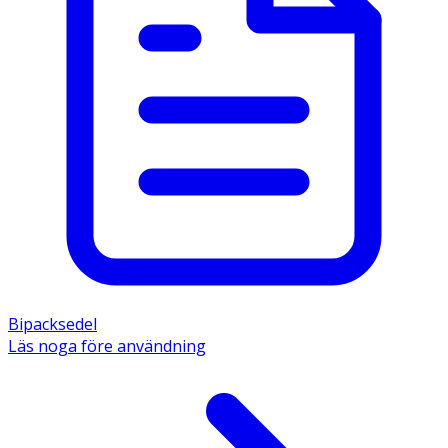
Bipacksedel
Läs noga före användning