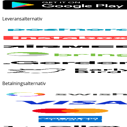
Leveransalternativ
Betalningsalternativ