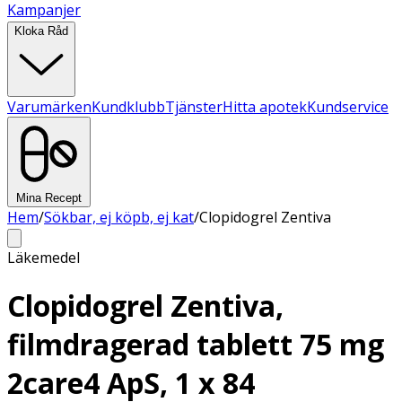
Kampanjer
Kloka Råd
Varumärken
Kundklubb
Tjänster
Hitta apotek
Kundservice
Mina Recept
Hem
/
Sökbar, ej köpb, ej kat
/
Clopidogrel Zentiva
Läkemedel
Clopidogrel Zentiva,
filmdragerad tablett 75 mg
2care4 ApS, 1 x 84