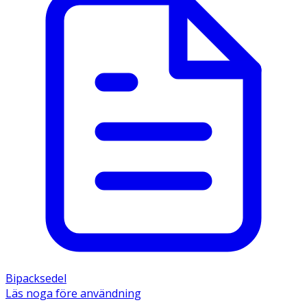
Bipacksedel
Läs noga före användning