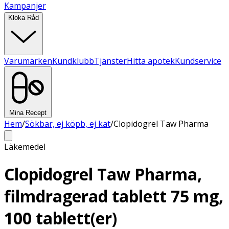
Kampanjer
Kloka Råd
Varumärken
Kundklubb
Tjänster
Hitta apotek
Kundservice
Mina Recept
Hem
/
Sökbar, ej köpb, ej kat
/
Clopidogrel Taw Pharma
Läkemedel
Clopidogrel Taw Pharma,
filmdragerad tablett 75 mg,
100 tablett(er)