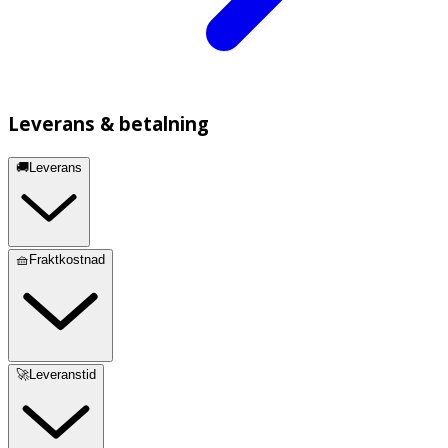
Leverans & betalning
🚚Leverans
🧺Fraktkostnad
🚀Leveranstid