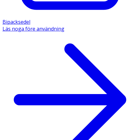
Bipacksedel
Läs noga före användning