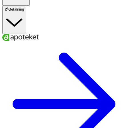
💳Betalning