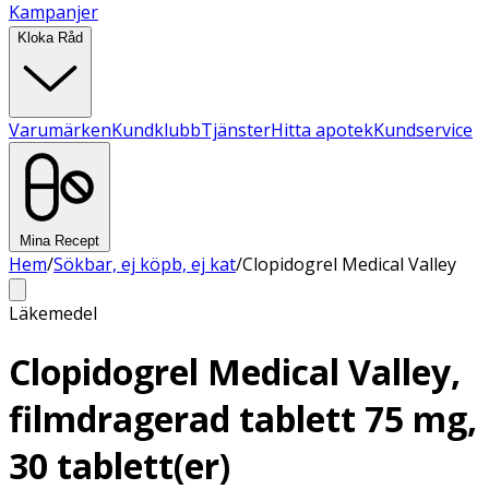
Kampanjer
Kloka Råd
Varumärken
Kundklubb
Tjänster
Hitta apotek
Kundservice
Mina Recept
Hem
/
Sökbar, ej köpb, ej kat
/
Clopidogrel Medical Valley
Läkemedel
Clopidogrel Medical Valley,
filmdragerad tablett 75 mg,
30 tablett(er)