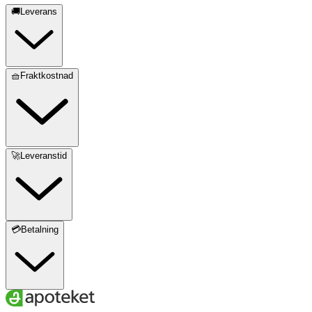
🚚Leverans
🧺Fraktkostnad
🚀Leveranstid
💳Betalning