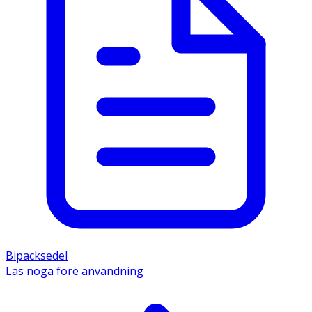
Bipacksedel
Läs noga före användning