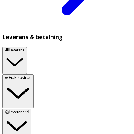
Leverans & betalning
🚚Leverans
🧺Fraktkostnad
🚀Leveranstid