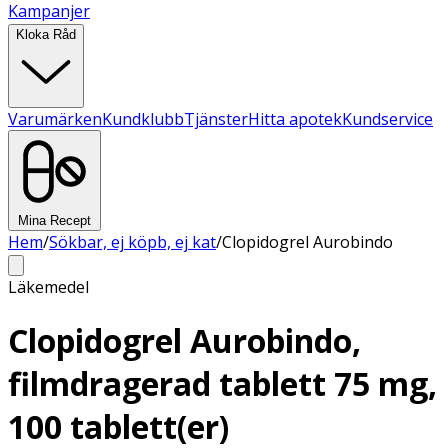
Kampanjer
Kloka Råd
Varumärken
Kundklubb
Tjänster
Hitta apotek
Kundservice
Mina Recept
Hem
/
Sökbar, ej köpb, ej kat
/
Clopidogrel Aurobindo
Läkemedel
Clopidogrel Aurobindo,
filmdragerad tablett 75 mg,
100 tablett(er)