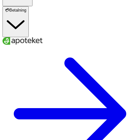
💳Betalning