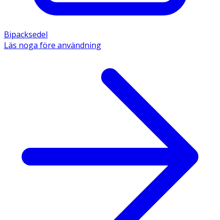
Bipacksedel
Läs noga före användning