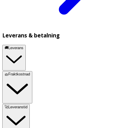
Leverans & betalning
🚚Leverans
🧺Fraktkostnad
🚀Leveranstid