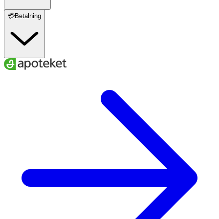
💳Betalning