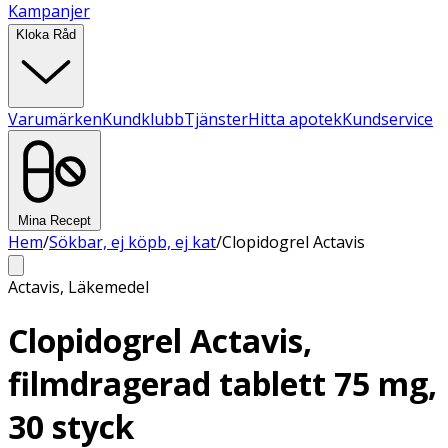
Kampanjer
Kloka Råd
Varumärken
Kundklubb
Tjänster
Hitta apotek
Kundservice
Mina Recept
Hem
/
Sökbar, ej köpb, ej kat
/
Clopidogrel Actavis
Actavis
,
Läkemedel
Clopidogrel Actavis,
filmdragerad tablett 75 mg,
30 styck