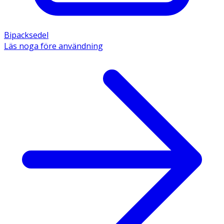
Bipacksedel
Läs noga före användning