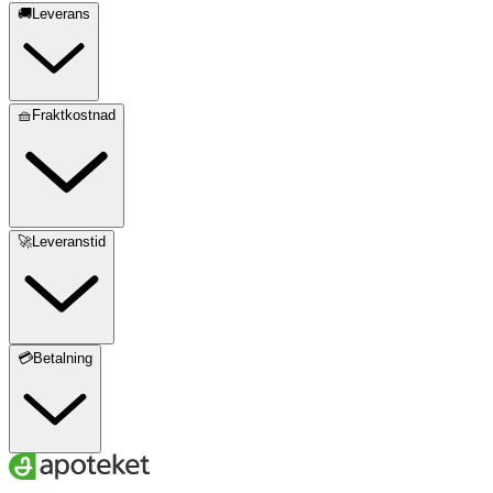
🚚Leverans
🧺Fraktkostnad
🚀Leveranstid
💳Betalning