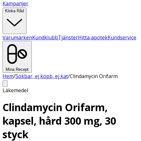
Kampanjer
Kloka Råd
Varumärken
Kundklubb
Tjänster
Hitta apotek
Kundservice
Mina Recept
Hem
/
Sökbar, ej köpb, ej kat
/
Clindamycin Orifarm
Läkemedel
Clindamycin Orifarm,
kapsel, hård 300 mg, 30
styck