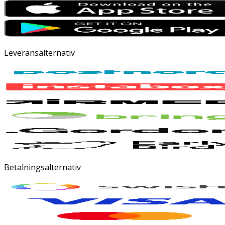
Leveransalternativ
Betalningsalternativ