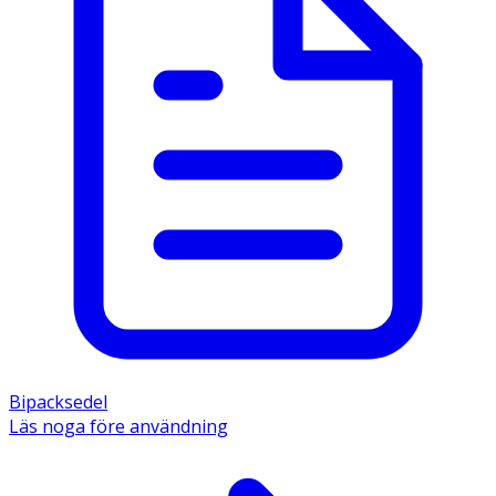
Bipacksedel
Läs noga före användning