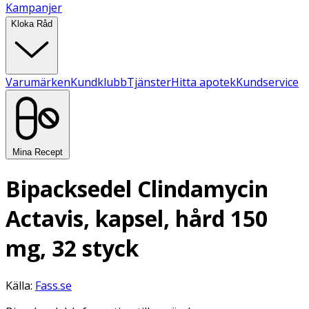
Kampanjer
Kloka Råd
Varumärken
Kundklubb
Tjänster
Hitta apotek
Kundservice
Mina Recept
Bipacksedel Clindamycin
Actavis, kapsel, hård 150
mg, 32 styck
Källa:
Fass.se