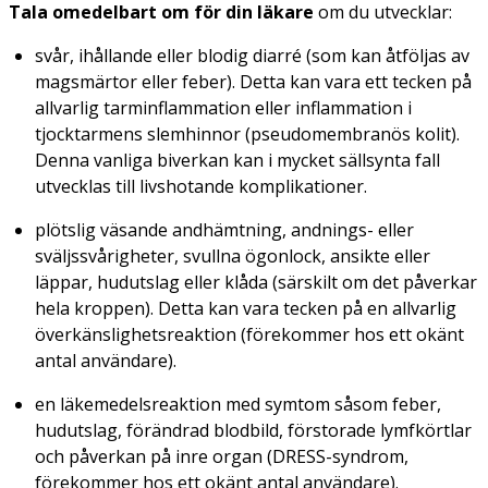
Tala omedelbart om för din läkare
om du utvecklar:
svår, ihållande eller blodig diarré (som kan åtföljas av
magsmärtor eller feber). Detta kan vara ett tecken på
allvarlig tarminflammation eller inflammation i
tjocktarmens slemhinnor (pseudomembranös kolit).
Denna vanliga biverkan kan i mycket sällsynta fall
utvecklas till livshotande komplikationer.
plötslig väsande andhämtning, andnings- eller
sväljssvårigheter, svullna ögonlock, ansikte eller
läppar, hudutslag eller klåda (särskilt om det påverkar
hela kroppen). Detta kan vara tecken på en allvarlig
överkänslighetsreaktion (förekommer hos ett okänt
antal användare).
en läkemedelsreaktion med symtom såsom feber,
hudutslag, förändrad blodbild, förstorade lymfkörtlar
och påverkan på inre organ (DRESS-syndrom,
förekommer hos ett okänt antal användare).