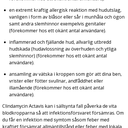
en extremt kraftig allergisk reaktion med hudutslag,
vanligen i form av blåsor eller sår i munhåla och ögon
samt andra slemhinnor exempelvis genitalier
(förekommer hos ett okänt antal användare).
inflammerad och fjällande hud, allvarlig utbredd
hudskada (hudavlossning av överhuden och ytliga
slemhinnor) (förekommer hos ett okänt antal
användare).
ansamling av vätska i kroppen som gör att dina ben,
vrister eller fötter svullnar, andfåddhet eller
illamående (förekommer hos ett okänt antal
användare).
Clindamycin Actavis kan i sällsynta fall påverka de vita
blodkropparna så att infektionsförsvaret försämras. Om
du får en infektion med symtom såsom feber med
kraftigt försämrat allmäntillstånd eller feber med lokala