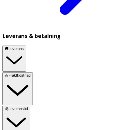
Leverans & betalning
🚚Leverans
🧺Fraktkostnad
🚀Leveranstid