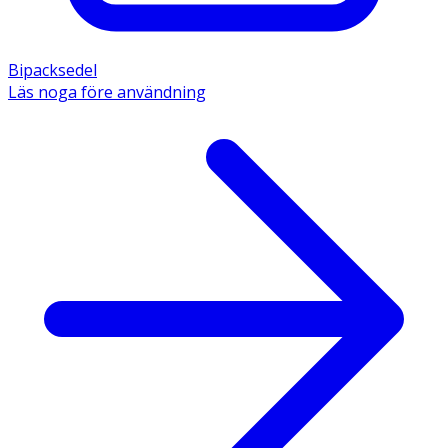
Bipacksedel
Läs noga före användning