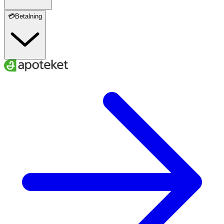
💳Betalning