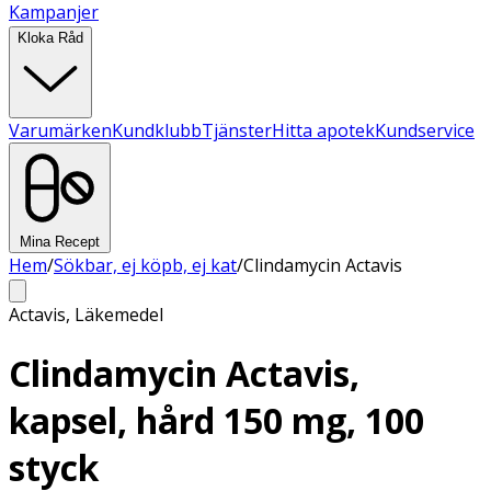
Kampanjer
Kloka Råd
Varumärken
Kundklubb
Tjänster
Hitta apotek
Kundservice
Mina Recept
Hem
/
Sökbar, ej köpb, ej kat
/
Clindamycin Actavis
Actavis
,
Läkemedel
Clindamycin Actavis,
kapsel, hård 150 mg, 100
styck