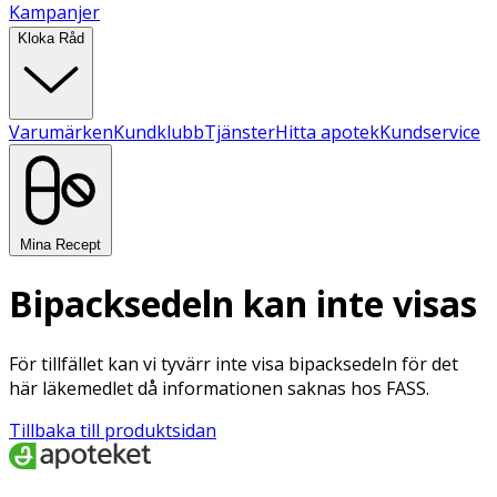
Kampanjer
Kloka Råd
Varumärken
Kundklubb
Tjänster
Hitta apotek
Kundservice
Mina Recept
Bipacksedeln kan inte visas
För tillfället kan vi tyvärr inte visa bipacksedeln för det
här läkemedlet då informationen saknas hos FASS.
Tillbaka till produktsidan