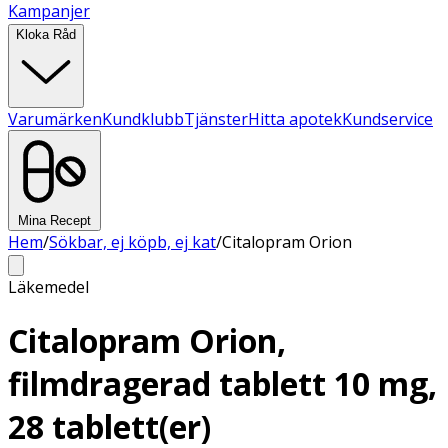
Kampanjer
Kloka Råd
Varumärken
Kundklubb
Tjänster
Hitta apotek
Kundservice
Mina Recept
Hem
/
Sökbar, ej köpb, ej kat
/
Citalopram Orion
Läkemedel
Citalopram Orion,
filmdragerad tablett 10 mg,
28 tablett(er)