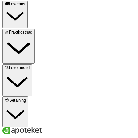
🚚Leverans
🧺Fraktkostnad
🚀Leveranstid
💳Betalning