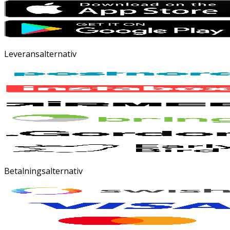
Leveransalternativ
Betalningsalternativ