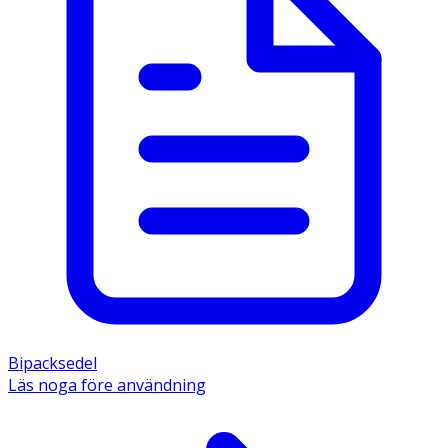
Bipacksedel
Läs noga före användning