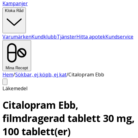
Kampanjer
Kloka Råd
Varumärken
Kundklubb
Tjänster
Hitta apotek
Kundservice
Mina Recept
Hem
/
Sökbar, ej köpb, ej kat
/
Citalopram Ebb
Läkemedel
Citalopram Ebb,
filmdragerad tablett 30 mg,
100 tablett(er)