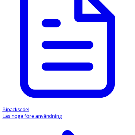
Bipacksedel
Läs noga före användning