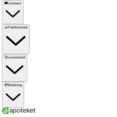
🚚Leverans
🧺Fraktkostnad
🚀Leveranstid
💳Betalning