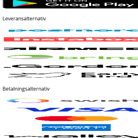
Leveransalternativ
Betalningsalternativ