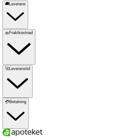
🚚Leverans
🧺Fraktkostnad
🚀Leveranstid
💳Betalning