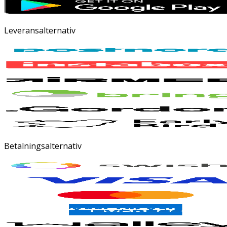
Leveransalternativ
Betalningsalternativ