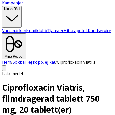
Kampanjer
Kloka Råd
Varumärken
Kundklubb
Tjänster
Hitta apotek
Kundservice
Mina Recept
Hem
/
Sökbar, ej köpb, ej kat
/
Ciprofloxacin Viatris
Läkemedel
Ciprofloxacin Viatris,
filmdragerad tablett 750
mg, 20 tablett(er)