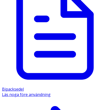
Bipacksedel
Läs noga före användning