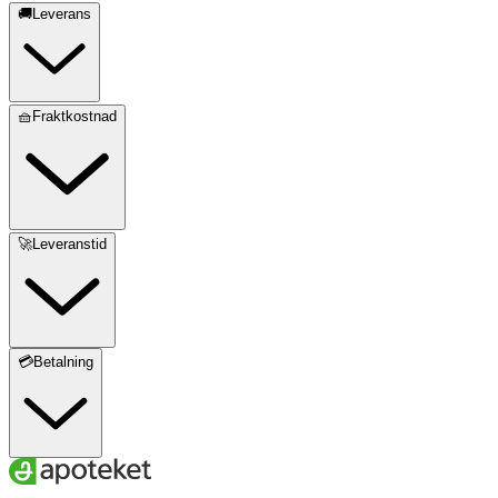
🚚Leverans
🧺Fraktkostnad
🚀Leveranstid
💳Betalning