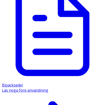
Bipacksedel
Läs noga före användning