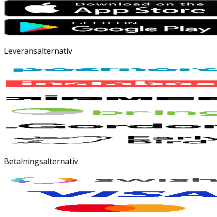
Leveransalternativ
Betalningsalternativ