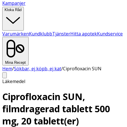
Kampanjer
Kloka Råd
Varumärken
Kundklubb
Tjänster
Hitta apotek
Kundservice
Mina Recept
Hem
/
Sökbar, ej köpb, ej kat
/
Ciprofloxacin SUN
Läkemedel
Ciprofloxacin SUN,
filmdragerad tablett 500
mg, 20 tablett(er)