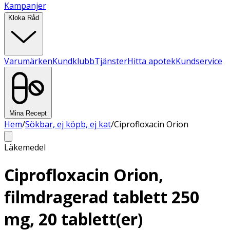
Kampanjer
Kloka Råd
Varumärken
Kundklubb
Tjänster
Hitta apotek
Kundservice
Mina Recept
Hem
/
Sökbar, ej köpb, ej kat
/
Ciprofloxacin Orion
Läkemedel
Ciprofloxacin Orion,
filmdragerad tablett 250
mg, 20 tablett(er)