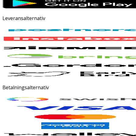
Leveransalternativ
Betalningsalternativ