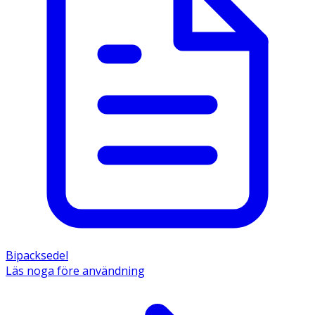
Bipacksedel
Läs noga före användning