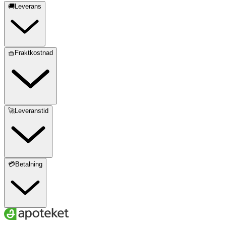
🚚Leverans
🧺Fraktkostnad
🚀Leveranstid
💳Betalning