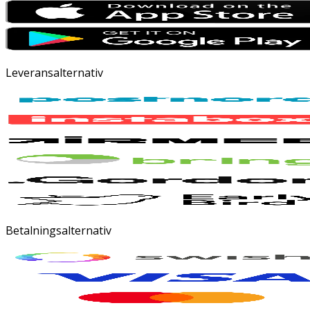
Leveransalternativ
Betalningsalternativ