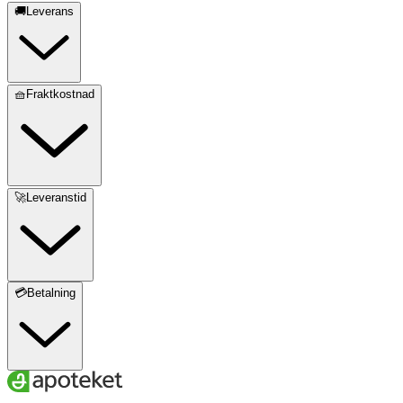
🚚Leverans
🧺Fraktkostnad
🚀Leveranstid
💳Betalning