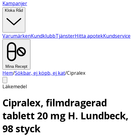
Kampanjer
Kloka Råd
Varumärken
Kundklubb
Tjänster
Hitta apotek
Kundservice
Mina Recept
Hem
/
Sökbar, ej köpb, ej kat
/
Cipralex
Läkemedel
Cipralex, filmdragerad
tablett 20 mg H. Lundbeck,
98 styck