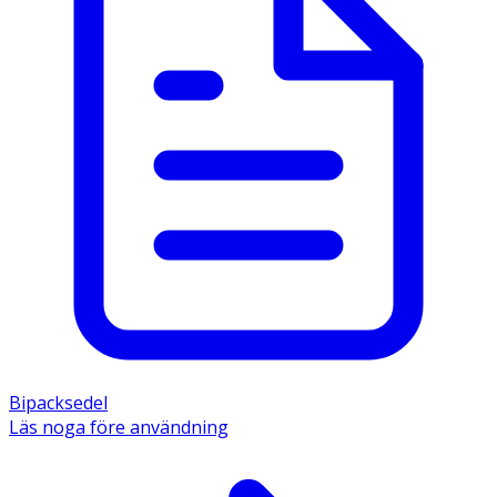
Bipacksedel
Läs noga före användning