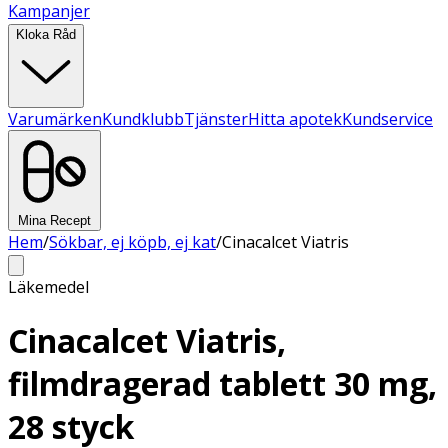
Kampanjer
Kloka Råd
Varumärken
Kundklubb
Tjänster
Hitta apotek
Kundservice
Mina Recept
Hem
/
Sökbar, ej köpb, ej kat
/
Cinacalcet Viatris
Läkemedel
Cinacalcet Viatris,
filmdragerad tablett 30 mg,
28 styck