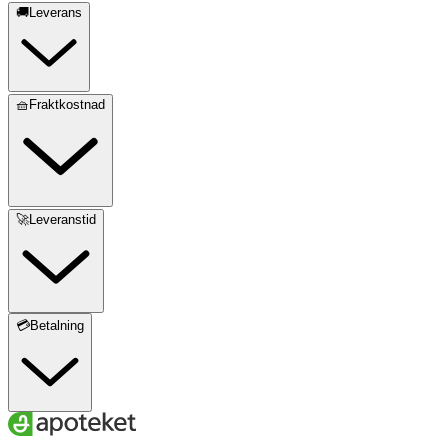
🚚Leverans
🧺Fraktkostnad
🚀Leveranstid
💳Betalning