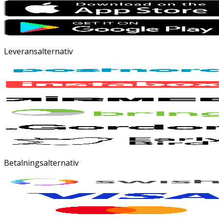
Leveransalternativ
Betalningsalternativ