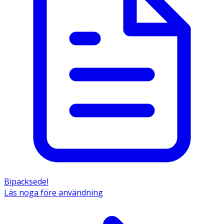
Bipacksedel
Läs noga före användning