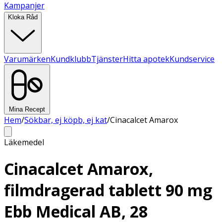
Kampanjer
Kloka Råd
Varumärken
Kundklubb
Tjänster
Hitta apotek
Kundservice
Mina Recept
Hem
/
Sökbar, ej köpb, ej kat
/
Cinacalcet Amarox
Läkemedel
Cinacalcet Amarox,
filmdragerad tablett 90 mg
Ebb Medical AB, 28