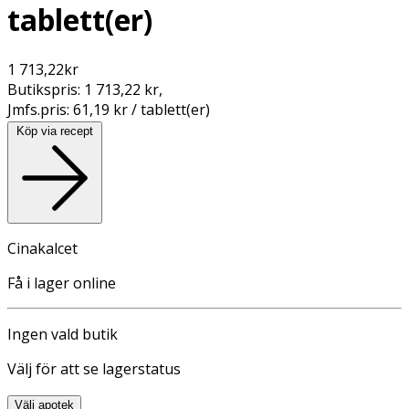
tablett(er)
1 713,22
kr
Butikspris:
1 713,22 kr
,
Jmfs.pris:
61,19 kr / tablett(er)
Köp via recept
Cinakalcet
Få i lager online
Ingen vald butik
Välj för att se lagerstatus
Välj apotek