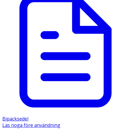
Bipacksedel
Läs noga före användning