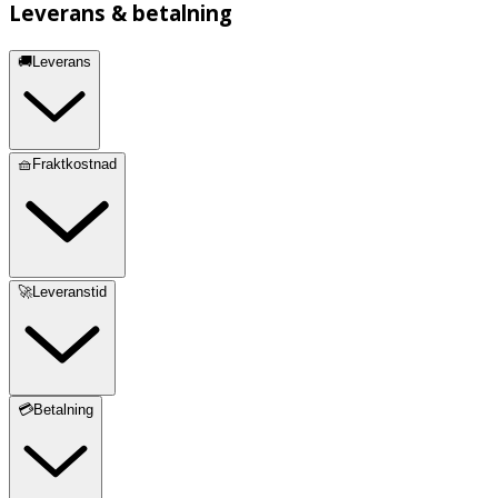
Leverans & betalning
🚚Leverans
🧺Fraktkostnad
🚀Leveranstid
💳Betalning