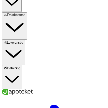
🧺Fraktkostnad
🚀Leveranstid
💳Betalning