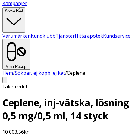
Kampanjer
Kloka Råd
Varumärken
Kundklubb
Tjänster
Hitta apotek
Kundservice
Mina Recept
Hem
/
Sökbar, ej köpb, ej kat
/
Ceplene
Läkemedel
Ceplene, inj-vätska, lösning
0,5 mg/0,5 ml, 14 styck
10 003,56
kr