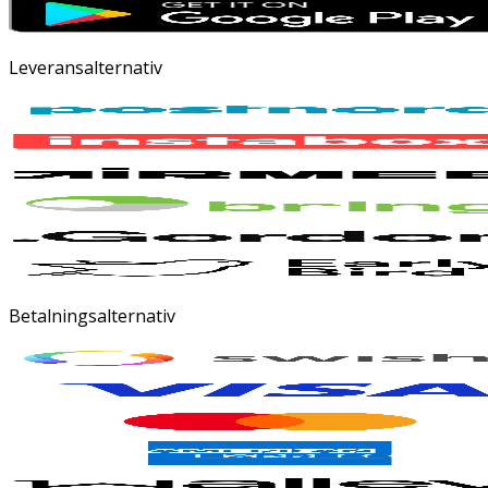
Leveransalternativ
Betalningsalternativ