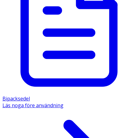
Bipacksedel
Läs noga före användning