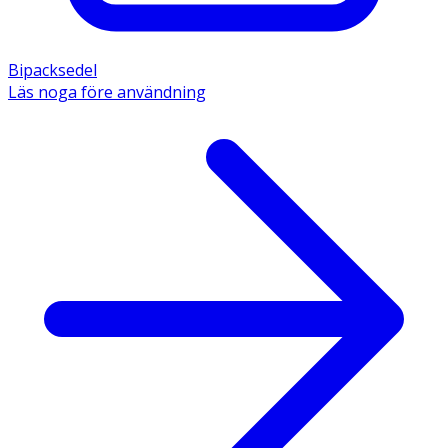
Bipacksedel
Läs noga före användning