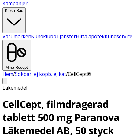
Kampanjer
Kloka Råd
Varumärken
Kundklubb
Tjänster
Hitta apotek
Kundservice
Mina Recept
Hem
/
Sökbar, ej köpb, ej kat
/
CellCept®
Läkemedel
CellCept, filmdragerad
tablett 500 mg Paranova
Läkemedel AB, 50 styck