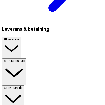
Leverans & betalning
🚚Leverans
🧺Fraktkostnad
🚀Leveranstid