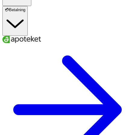
💳Betalning